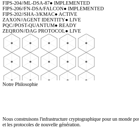
FIPS-204
//
ML-DSA-87
● IMPLEMENTED
FIPS-206
//
FN-DSA/FALCON
● IMPLEMENTED
FIPS-202
//
SHA-3/KMAC
● ACTIVE
ZAXON
//
AGENT IDENTITY
● LIVE
PQC
//
POST-QUANTUM
● READY
ZEQRON
//
DAG PROTOCOL
● LIVE
Notre Philosophie
Nous construisons l'infrastructure cryptographique pour un monde pos
et les protocoles de nouvelle génération.