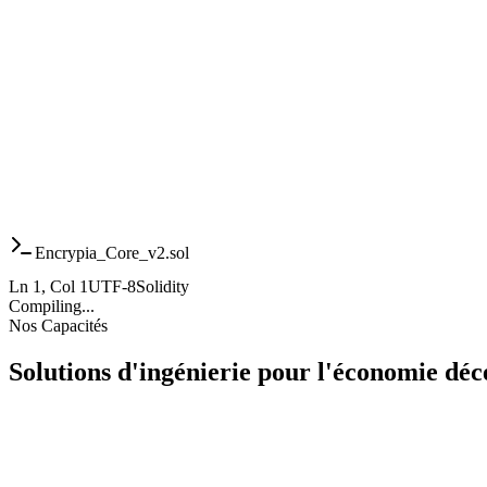
Encrypia_Core_v2.sol
Ln
1
, Col 1
UTF-8
Solidity
Compiling...
Nos Capacités
Solutions d'ingénierie pour
l'économie déce